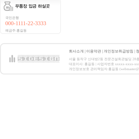
국민은행
000-1111-22-3333
예금주:홍길동
회사소개
|
이용약관
|
개인정보취급방침
|
서울 동작구 신대방2동 전문건설회관빌딩 28층 전화 : 
대표이사: 홍길동 | 사업자번호 xxxxx-xxxx-xx
개인정보보호 관리책임자:홍길동 (webmaster@email.co