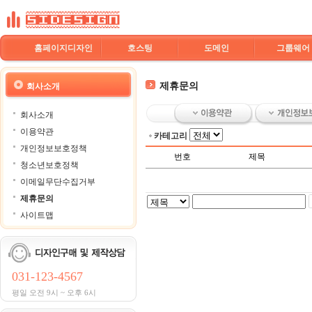
홈페이지디자인
호스팅
도메인
그룹웨어
제휴문의
회사소개
회사소개
이용약관
카테고리
개인정보보호정책
번호
제목
청소년보호정책
이메일무단수집거부
제휴문의
사이트맵
031-123-4567
평일 오전 9시 ~ 오후 6시