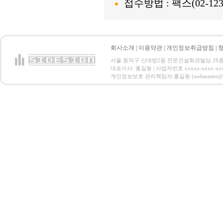
접수방법 : 팩스(02-123-
회사소개
|
이용약관
|
개인정보취급방침
|
서울 동작구 신대방2동 전문건설회관빌딩 28층 전화 : 
대표이사: 홍길동 | 사업자번호 xxxxx-xxxx-xx
개인정보보호 관리책임자:홍길동 (webmaster@email.co