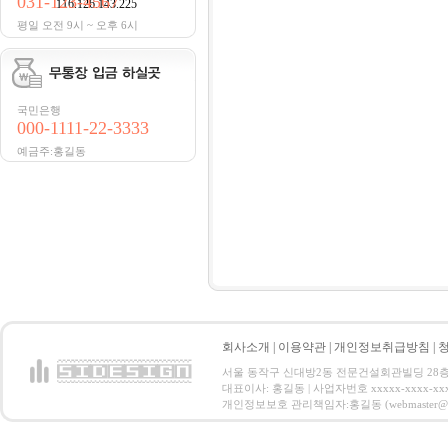
031-123-4567
116.126.143.225
평일 오전 9시 ~ 오후 6시
국민은행
000-1111-22-3333
예금주:홍길동
회사소개
|
이용약관
|
개인정보취급방침
|
서울 동작구 신대방2동 전문건설회관빌딩 28층 전화 : 
대표이사: 홍길동 | 사업자번호 xxxxx-xxxx-xx
개인정보보호 관리책임자:홍길동 (webmaster@email.co