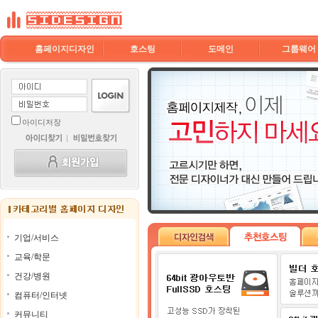
홈페이지디자인
호스팅
도메인
그룹웨어
아이디저장
기업/서비스
교육/학문
건강/병원
컴퓨터/인터넷
커뮤니티